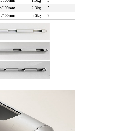
m/100mm
1.5kg
3
m/100mm
2.3kg
5
m/100mm
3.6kg
7