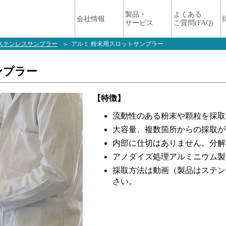
マクセルフロンティア株式
製品・
よくある
会社情報
サービス
ご質問(FAQ)
ステンレスサンプラー
アルミ 粉末用スロットサンプラー
ンプラー
【特徴】
流動性のある粉末や顆粒を採取
大容量、複数箇所からの採取が
内部に仕切はありません。分解
アノダイズ処理アルミニウム製
採取方法は動画（製品はステン
さい。