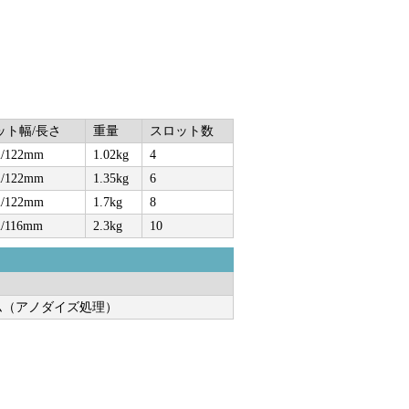
ット幅/長さ
重量
スロット数
/122mm
1.02kg
4
/122mm
1.35kg
6
/122mm
1.7kg
8
/116mm
2.3kg
10
ム（アノダイズ処理）