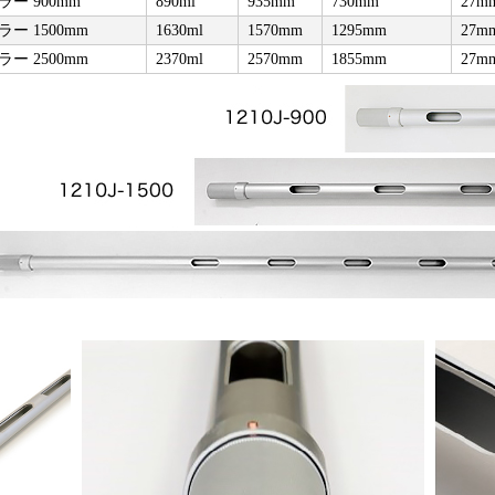
ー 900mm
890ml
935mm
730mm
27m
 1500mm
1630ml
1570mm
1295mm
27m
 2500mm
2370ml
2570mm
1855mm
27m