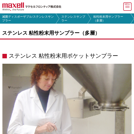
マ
滅菌ディスポーザブル/ステンレスサン
ステンレスサンプ
粘性粉末用サンプラー
マクセルフロンティア トップ
プラー
ラー
（多層）
ステンレス 粘性粉末用サンプラー（多層）
会社情報
製品・
サービス
ステンレス 粘性粉末用ポケットサンプラー
よくある
ご質問(FAQ)
採用情報
お問い合わせ
English