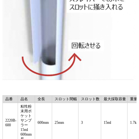
品番
品名
全長
スロット間幅
スロット数
最大採取容量
重量
粘性粉
末用ポ
ケット
2220B-
サンプ
600mm
25mm
3
15ml
1.7kg
600
ラー
15ml
600mm
長