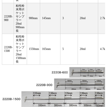
粘性粉
末用ポ
ケット
2220B-
サンプ
900mm
145mm
3
20ml
2.7kg
900
ラー
20ml
900mm
長
粘性粉
末用ポ
ケット
2220B-
サンプ
1550mm
165mm
5
20ml
4.7kg
1500
ラー
20ml
1500mm
長