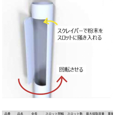
品番
品名
全長
スロット間幅
スロット数
最大採取容量
重量